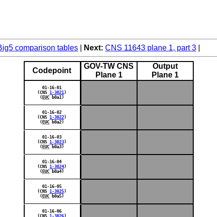
ig5 comparison tables
Next:
CNS 11643 plane 1, part 3
GOV-TW CNS
Output
Codepoint
Plane 1
Plane 1
01-16-01
(CNS
1-3021
)
(
EUC
b0a1)
01-16-02
(CNS
1-3022
)
(
EUC
b0a2)
01-16-03
(CNS
1-3023
)
(
EUC
b0a3)
01-16-04
(CNS
1-3024
)
(
EUC
b0a4)
01-16-05
(CNS
1-3025
)
(
EUC
b0a5)
01-16-06
(CNS
1-3026
)