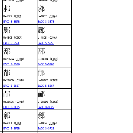
U+284B0 (
CJKB
)
U+284B0 (
CJKB
)
䣇
䣇
U+48C7 (
CJKA
)
U+48C7 (
CJKA
)
EACC 3-3E7B
EACC 3-3E7B
䣅
䣅
U+48C5 (
CJKA
)
U+48C5 (
CJKA
)
EACC 5-555F
EACC 5-555F
𨛔
𨛔
U+286D4 (
CJKB
)
U+286D4 (
CJKB
)
EACC 5-5560
EACC 5-5560
𨛍
𨛍
U+286CD (
CJKB
)
U+286CD (
CJKB
)
EACC 5-5567
EACC 5-5567
𨛖
𨛖
U+286D6 (
CJKB
)
U+286D6 (
CJKB
)
EACC 3-3F25
EACC 3-3F25
䣄
䣄
U+48C4 (
CJKA
)
U+48C4 (
CJKA
)
EACC 3-3F2B
EACC 3-3F2B