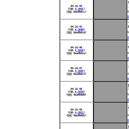
04-16-44
(CNS
4-304C
)
U
(
EUC
8ea4b0cc)
E
04-16-45
(CNS
4-304D
)
U
(
EUC
8ea4b0cd)
E
04-16-46
(CNS
4-304E
)
U
(
EUC
8ea4b0ce)
E
04-16-47
(CNS
4-304F
)
U
(
EUC
8ea4b0cf)
E
04-16-48
(CNS
4-3050
)
U
(
EUC
8ea4b0d0)
E
04-16-49
(CNS
4-3051
)
U
(
EUC
8ea4b0d1)
E