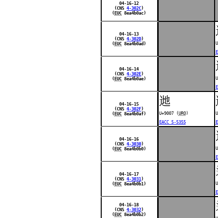
04-16-12
(CNS
4-302C
)
(
EUC
8ea4b0ac)
04-16-13
(CNS
4-302D
)
U
(
EUC
8ea4b0ad)
E
04-16-14
(CNS
4-302E
)
U
(
EUC
8ea4b0ae)
E
逇
04-16-15
(CNS
4-302F
)
U+9007 (
URO
)
U
(
EUC
8ea4b0af)
EACC 5-5355
E
04-16-16
(CNS
4-3030
)
U
(
EUC
8ea4b0b0)
E
04-16-17
(CNS
4-3031
)
U
(
EUC
8ea4b0b1)
E
04-16-18
(CNS
4-3032
)
(
EUC
8ea4b0b2)