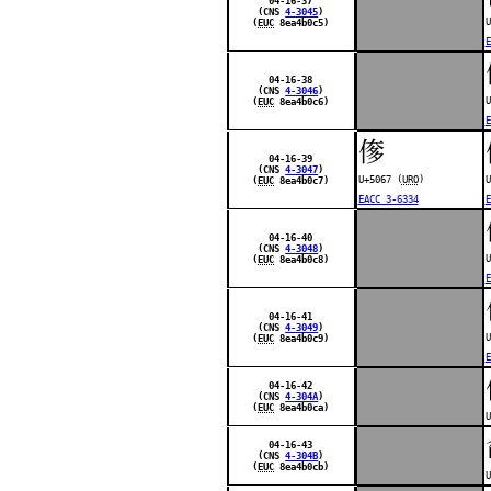
04-16-37
(CNS
4-3045
)
U
(
EUC
8ea4b0c5)
E
04-16-38
(CNS
4-3046
)
U
(
EUC
8ea4b0c6)
E
偧
04-16-39
(CNS
4-3047
)
U+5067 (
URO
)
U
(
EUC
8ea4b0c7)
EACC 3-6334
E
04-16-40
(CNS
4-3048
)
U
(
EUC
8ea4b0c8)
E
04-16-41
(CNS
4-3049
)
U
(
EUC
8ea4b0c9)
E
04-16-42
(CNS
4-304A
)
(
EUC
8ea4b0ca)
U
04-16-43
(CNS
4-304B
)
(
EUC
8ea4b0cb)
U