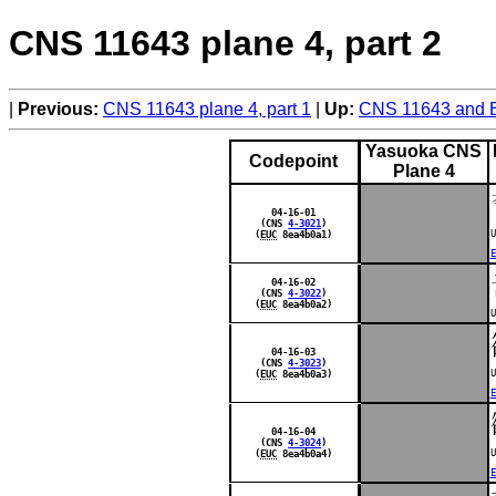
CNS 11643 plane 4, part 2
Previous:
CNS 11643 plane 4, part 1
Up:
CNS 11643 and B
Yasuoka CNS
Codepoint
Plane 4
04-16-01
(CNS
4-3021
)
U
(
EUC
8ea4b0a1)
E
04-16-02
(CNS
4-3022
)
(
EUC
8ea4b0a2)
U
04-16-03
(CNS
4-3023
)
U
(
EUC
8ea4b0a3)
E
04-16-04
(CNS
4-3024
)
U
(
EUC
8ea4b0a4)
E