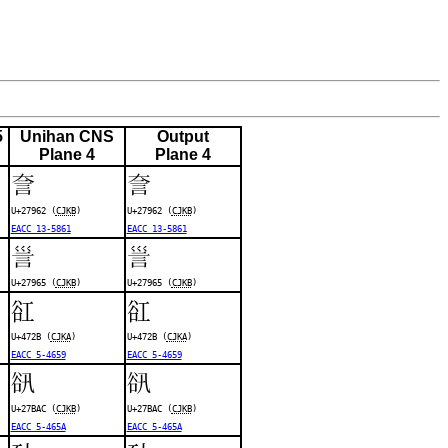
5
Unihan CNS
Output
Plane 4
Plane 4
𧥢
𧥢
U+27962 (
CJKB
)
U+27962 (
CJKB
)
EACC 13-5861
EACC 13-5861
𧥥
𧥥
U+27965 (
CJKB
)
U+27965 (
CJKB
)
䜫
䜫
U+472B (
CJKA
)
U+472B (
CJKA
)
EACC 5-4659
EACC 5-4659
𧮬
𧮬
U+27BAC (
CJKB
)
U+27BAC (
CJKB
)
EACC 5-465A
EACC 5-465A