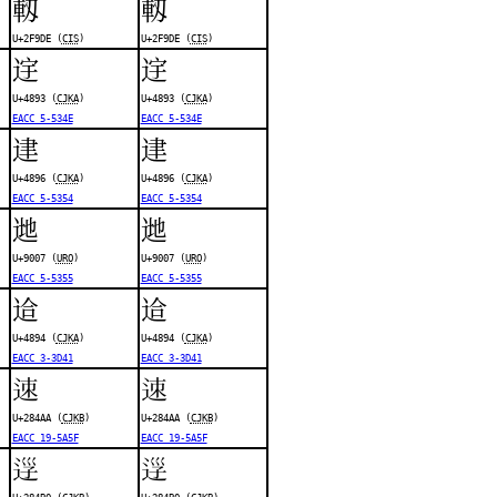
軔
軔
U+2F9DE (
CIS
)
U+2F9DE (
CIS
)
䢓
䢓
U+4893 (
CJKA
)
U+4893 (
CJKA
)
EACC 5-534E
EACC 5-534E
䢖
䢖
U+4896 (
CJKA
)
U+4896 (
CJKA
)
EACC 5-5354
EACC 5-5354
逇
逇
U+9007 (
URO
)
U+9007 (
URO
)
EACC 5-5355
EACC 5-5355
䢔
䢔
U+4894 (
CJKA
)
U+4894 (
CJKA
)
EACC 3-3D41
EACC 3-3D41
𨒪
𨒪
U+284AA (
CJKB
)
U+284AA (
CJKB
)
EACC 19-5A5F
EACC 19-5A5F
𨒰
𨒰