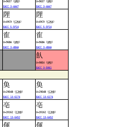
U+9657 (
URO
)
U+9657 (
URO
)
EACC 3-4A47
EACC 3-4A47
䧉
䧉
U+49C9 (
CJKA
)
U+49C9 (
CJKA
)
EACC 5-5F24
EACC 5-5F24
隺
隺
U+96BA (
URO
)
U+96BA (
URO
)
EACC 3-4B4A
EACC 3-4B4A
飤
U+98E4 (
URO
)
EACC 3-5061
𩵋
𩵋
U+29D4B (
CJKB
)
U+29D4B (
CJKB
)
EACC 13-6174
EACC 13-6174
𠅢
𠅢
U+20162 (
CJKB
)
U+20162 (
CJKB
)
EACC 13-6452
EACC 13-6452
㑮
㑮