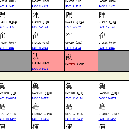
+9657 (
URO
)
U+9657 (
URO
)
U+9657 (
URO
)
U+9657 (
URO
)
ACC 3-4A47
EACC 3-4A47
EACC 3-4A47
EACC 3-4A47
䧉
䧉
䧉
䧉
+49C9 (
CJKA
)
U+49C9 (
CJKA
)
U+49C9 (
CJKA
)
U+49C9 (
CJKA
)
ACC 5-5F24
EACC 5-5F24
EACC 5-5F24
EACC 5-5F24
隺
隺
隺
隺
+96BA (
URO
)
U+96BA (
URO
)
U+96BA (
URO
)
U+96BA (
URO
)
ACC 3-4B4A
EACC 3-4B4A
EACC 3-4B4A
EACC 3-4B4A
飤
󿿸
U+98E4 (
URO
)
U+
FFFF8
(
SPUA
)
EACC 3-5061
𩵋
𩵋
𩵋
𩵋
+29D4B (
CJKB
)
U+29D4B (
CJKB
)
U+29D4B (
CJKB
)
U+29D4B (
CJKB
)
ACC 13-6174
EACC 13-6174
EACC 13-6174
EACC 13-6174
𠅢
𠅢
𠅢
𠅢
+20162 (
CJKB
)
U+20162 (
CJKB
)
U+20162 (
CJKB
)
U+20162 (
CJKB
)
ACC 13-6452
EACC 13-6452
EACC 13-6452
EACC 13-6452
㑮
㑮
㑮
㑮