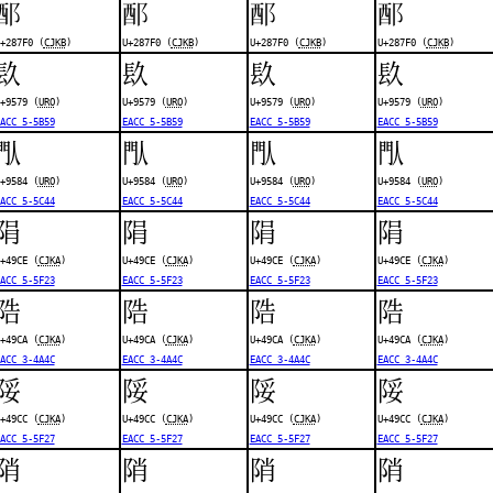
𨟰
𨟰
𨟰
𨟰
+287F0 (
CJKB
)
U+287F0 (
CJKB
)
U+287F0 (
CJKB
)
U+287F0 (
CJKB
)
镹
镹
镹
镹
+9579 (
URO
)
U+9579 (
URO
)
U+9579 (
URO
)
U+9579 (
URO
)
ACC 5-5B59
EACC 5-5B59
EACC 5-5B59
EACC 5-5B59
閄
閄
閄
閄
+9584 (
URO
)
U+9584 (
URO
)
U+9584 (
URO
)
U+9584 (
URO
)
ACC 5-5C44
EACC 5-5C44
EACC 5-5C44
EACC 5-5C44
䧎
䧎
䧎
䧎
+49CE (
CJKA
)
U+49CE (
CJKA
)
U+49CE (
CJKA
)
U+49CE (
CJKA
)
ACC 5-5F23
EACC 5-5F23
EACC 5-5F23
EACC 5-5F23
䧊
䧊
䧊
䧊
+49CA (
CJKA
)
U+49CA (
CJKA
)
U+49CA (
CJKA
)
U+49CA (
CJKA
)
ACC 3-4A4C
EACC 3-4A4C
EACC 3-4A4C
EACC 3-4A4C
䧌
䧌
䧌
䧌
+49CC (
CJKA
)
U+49CC (
CJKA
)
U+49CC (
CJKA
)
U+49CC (
CJKA
)
ACC 5-5F27
EACC 5-5F27
EACC 5-5F27
EACC 5-5F27
陗
陗
陗
陗