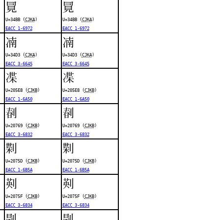
㒻
㒻
U+34BB (
CJKA
)
U+34BB (
CJKA
)
EACC 1-6972
EACC 1-6972
㓓
㓓
U+34D3 (
CJKA
)
U+34D3 (
CJKA
)
EACC 3-6645
EACC 3-6645
𠗨
𠗨
U+205E8 (
CJKB
)
U+205E8 (
CJKB
)
EACC 1-6A50
EACC 1-6A50
𠝩
𠝩
U+20769 (
CJKB
)
U+20769 (
CJKB
)
EACC 3-6832
EACC 3-6832
𠝝
𠝝
U+2075D (
CJKB
)
U+2075D (
CJKB
)
EACC 1-6B5A
EACC 1-6B5A
𠝟
𠝟
U+2075F (
CJKB
)
U+2075F (
CJKB
)
EACC 3-6834
EACC 3-6834
㓳
㓳