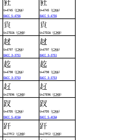
䝅
䝅
U+4745 (
CJKA
)
U+4745 (
CJKA
)
EACC 5-4756
EACC 5-4756
𧴪
𧴪
U+27D2A (
CJKB
)
U+27D2A (
CJKB
)
䞗
䞗
U+4797 (
CJKA
)
U+4797 (
CJKA
)
EACC 3-3751
EACC 3-3751
䞘
䞘
U+4798 (
CJKA
)
U+4798 (
CJKA
)
EACC 3-3753
EACC 3-3753
𧺖
𧺖
U+27E96 (
CJKB
)
U+27E96 (
CJKB
)
䟕
䟕
U+47D5 (
CJKA
)
U+47D5 (
CJKA
)
EACC 5-4C6A
EACC 5-4C6A
𧿂
𧿂
U+27FC2 (
CJKB
)
U+27FC2 (
CJKB
)