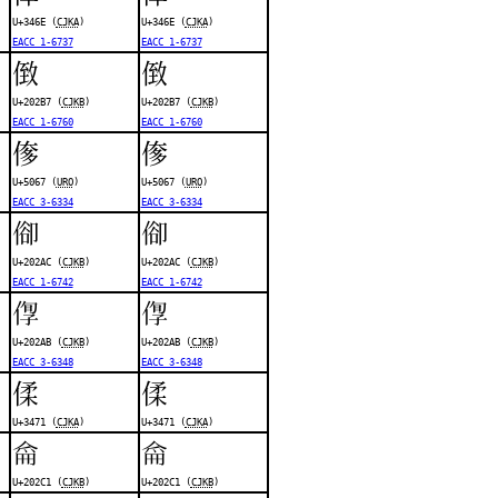
U+346E (
CJKA
)
U+346E (
CJKA
)
EACC 1-6737
EACC 1-6737
𠊷
𠊷
U+202B7 (
CJKB
)
U+202B7 (
CJKB
)
EACC 1-6760
EACC 1-6760
偧
偧
U+5067 (
URO
)
U+5067 (
URO
)
EACC 3-6334
EACC 3-6334
𠊬
𠊬
U+202AC (
CJKB
)
U+202AC (
CJKB
)
EACC 1-6742
EACC 1-6742
𠊫
𠊫
U+202AB (
CJKB
)
U+202AB (
CJKB
)
EACC 3-6348
EACC 3-6348
㑱
㑱
U+3471 (
CJKA
)
U+3471 (
CJKA
)
𠋁
𠋁
U+202C1 (
CJKB
)
U+202C1 (
CJKB
)