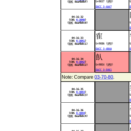
U+9657 (
URO
)
U
(
EUC
8ea4b0bf)
EACC 3-4A47
E
04-16-32
(CNS
4-3040
)
U
(
EUC
8ea4b0c0)
E
隺
04-16-33
(CNS
4-3041
)
U+96BA (
URO
)
U
(
EUC
8ea4b0c1)
EACC 3-4B4A
E
飤
04-16-34
(CNS
4-3042
)
U+98E4 (
URO
)
(
EUC
8ea4b0c2)
EACC 3-5061
Note: Compare
03-70-80
.
04-16-35
(CNS
4-3043
)
U
(
EUC
8ea4b0c3)
E
04-16-36
(CNS
4-3044
)
U
(
EUC
8ea4b0c4)
E