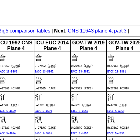
ig5 comparison tables
Next:
CNS 11643 plane 4, part 3
ICU 1992 CNS
ICU EUC 2014
GOV-TW 2019
GOV-TW 202
Plane 4
Plane 4
Plane 4
Plane 4
𧥢
𧥢
𧥢
𧥢
+27962 (
CJKB
)
U+27962 (
CJKB
)
U+27962 (
CJKB
)
U+27962 (
CJKB
)
ACC 13-5861
EACC 13-5861
EACC 13-5861
EACC 13-5861
𧥥
𧥥
𧥥
𧥥
+27965 (
CJKB
)
U+27965 (
CJKB
)
U+27965 (
CJKB
)
U+27965 (
CJKB
)
䜫
䜫
䜫
䜫
+472B (
CJKA
)
U+472B (
CJKA
)
U+472B (
CJKA
)
U+472B (
CJKA
)
ACC 5-4659
EACC 5-4659
EACC 5-4659
EACC 5-4659
𧮬
𧮬
𧮬
𧮬
+27BAC (
CJKB
)
U+27BAC (
CJKB
)
U+27BAC (
CJKB
)
U+27BAC (
CJKB
)
ACC 5-465A
EACC 5-465A
EACC 5-465A
EACC 5-465A