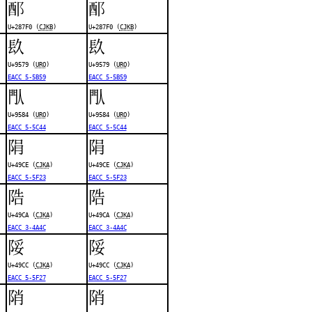
𨟰
𨟰
U+287F0 (
CJKB
)
U+287F0 (
CJKB
)
镹
镹
U+9579 (
URO
)
U+9579 (
URO
)
EACC 5-5B59
EACC 5-5B59
閄
閄
U+9584 (
URO
)
U+9584 (
URO
)
EACC 5-5C44
EACC 5-5C44
䧎
䧎
U+49CE (
CJKA
)
U+49CE (
CJKA
)
EACC 5-5F23
EACC 5-5F23
䧊
䧊
U+49CA (
CJKA
)
U+49CA (
CJKA
)
EACC 3-4A4C
EACC 3-4A4C
䧌
䧌
U+49CC (
CJKA
)
U+49CC (
CJKA
)
EACC 5-5F27
EACC 5-5F27
陗
陗